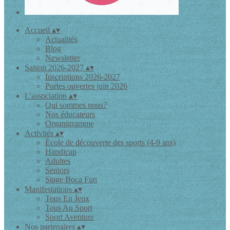
Accueil
▴
▾
Actualités
Blog
Newsletter
Saison 2026-2027
▴
▾
Inscriptions 2026-2027
Portes ouvertes juin 2026
L'association
▴
▾
Qui sommes nous?
Nos éducateurs
Organigramme
Activités
▴
▾
École de découverte des sports (4-9 ans)
Handicap
Adultes
Seniors
Stage Boca Fun
Manifestations
▴
▾
Tous En Jeux
Tous Au Sport
Sport Aventure
Nos partenaires
▴
▾