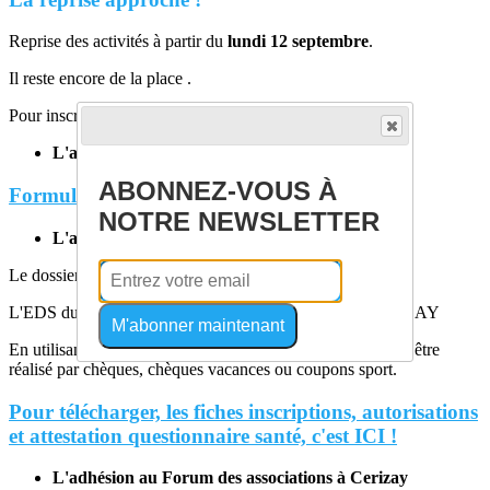
Reprise des activités à partir du
lundi 12 septembre
.
Il reste encore de la place .
Pour inscrire votre enfant, trois possibilités :
L'adhésion en ligne
ABONNEZ-VOUS À
Formulaire adhésion en ligne
NOTRE NEWSLETTER
L'adhésion par voie postale
Le dossier est à renvoyer par courrier :
L'EDS du Bocage, 9 rue du pas des pierres, 79140 CERIZAY
M'abonner maintenant
En utilisant l'inscription par voie postale, le règlement peut être
réalisé par chèques, chèques vacances ou coupons sport.
Pour télécharger, les fiches inscriptions, autorisations
et attestation questionnaire santé, c'est ICI !
L'adhésion au Forum des associations à Cerizay