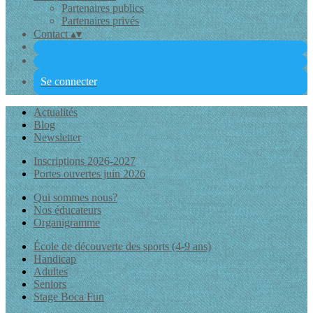
Partenaires publics
Partenaires privés
Contact
▴
▾
Se connecter
Actualités
Blog
Newsletter
Inscriptions 2026-2027
Portes ouvertes juin 2026
Qui sommes nous?
Nos éducateurs
Organigramme
École de découverte des sports (4-9 ans)
Handicap
Adultes
Seniors
Stage Boca Fun