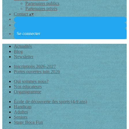
Partenaires publics
Partenaires privés
Contact
▴
▾
Se connecter
Actualités
Blog
Newsletter
Inscriptions 2026-2027
Portes ouvertes juin 2026
Qui sommes nous?
Nos éducateurs
Organigramme
École de découverte des sports (4-9 ans)
Handicap
Adultes
Seniors
Stage Boca Fun