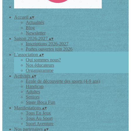
Accueil
▴
▾
Actualités
Blog
Newsletter
Saison 2026-2027
▴
▾
Inscriptions 2026-2027
Portes ouvertes juin 2026
L'association
▴
▾
Qui sommes nous?
Nos éducateurs
Organigramme
Activités
▴
▾
École de découverte des sports (4-9 ans)
Handicap
Adultes
Seniors
Stage Boca Fun
Manifestations
▴
▾
Tous En Jeux
Tous Au Sport
Sport Aventure
Nos partenaires
▴
▾